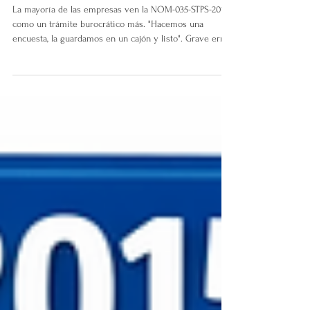
NOM-035-STPS-2018: Guía de
Implementación Industrial y
Logística
La mayoría de las empresas ven la NOM-035-STPS-2018
como un trámite burocrático más. "Hacemos una
encuesta, la guardamos en un cajón y listo". Grave error.
Si estás en operaciones industriales, logísticas o
portuarias, ignorar esta norma no solo te va a costar
multas millonarias (especialmente con el valor de la
UMA en 2026), sino que está destruyendo tu
productividad. No estoy aquí para hablarte de "felicidad
laboral". Estoy aquí para darte un sistema de gestión de
riesgos