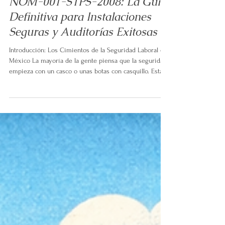
Noé Isaí Torres Belman
17 feb
9 min de lectura
NOM-001-STPS-2008: La Guía
Definitiva para Instalaciones
Seguras y Auditorías Exitosas
Introducción: Los Cimientos de la Seguridad Laboral en
México La mayoría de la gente piensa que la seguridad
empieza con un casco o unas botas con casquillo. Están
equivocados. La seguridad empieza por el suelo que
pisas. Empieza por el techo sobre tu cabeza. Empieza
por el edificio mismo. Si la estructura falla, la operación
falla. Punto. En México, los accidentes relacionados con
el entorno físico siguen siendo una alerta roja para la
industria. Según la Memoria Estadística