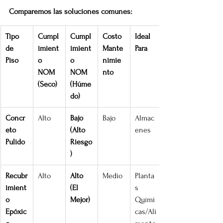
Comparemos las soluciones comunes:
Tipo 
Cumpl
Cumpl
Costo 
Ideal 
de 
imient
imient
Mante
Para
Piso
o 
o 
nimie
NOM 
NOM 
nto
(Seco)
(Húme
do)
Concr
Alto
Bajo 
Bajo
Almac
eto 
(Alto 
enes
Pulido
Riesgo
)
Recubr
Alto
Alto 
Medio
Planta
imient
(El 
s 
o 
Mejor)
Quími
Epóxic
cas/Ali