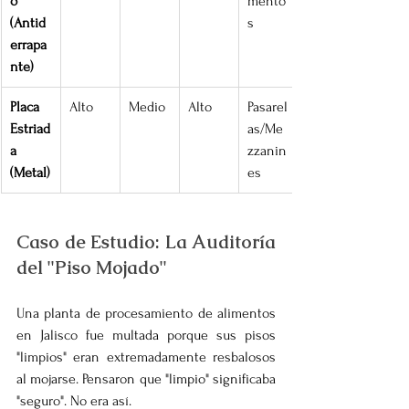
o 
mento
(Antid
s
errapa
nte)
Placa 
Alto
Medio
Alto
Pasarel
Estriad
as/Me
a 
zzanin
(Metal)
es
Caso de Estudio: La Auditoría 
del "Piso Mojado"
Una planta de procesamiento de alimentos 
en Jalisco fue multada porque sus pisos 
"limpios" eran extremadamente resbalosos 
al mojarse. Pensaron que "limpio" significaba 
"seguro". No era así.