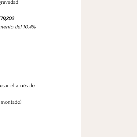
gravedad.
179,202 
emento del 10.4% 
usar el arnés de 
l montado).