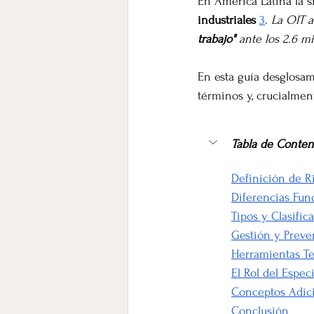
En América Latina la si
industriales
3
. 
La OIT a
trabajo"
 ante los 2.6 m
En esta guía desglosam
términos y, crucialmen
Tabla de Conten
Definición de R
Diferencias Fun
Tipos y Clasific
Gestión y Preve
Herramientas Te
El Rol del Espec
Conceptos Adici
Conclusión