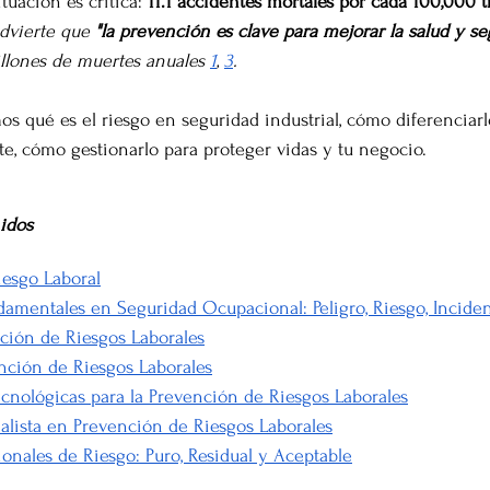
tuación es crítica: 
11.1 accidentes mortales por cada 100,000 t
dvierte que 
"la prevención es clave para mejorar la salud y se
illones de muertes anuales 
1
, 
3
.
os qué es el riesgo en seguridad industrial, cómo diferenciarl
te, cómo gestionarlo para proteger vidas y tu negocio.
idos
iesgo Laboral
damentales en Seguridad Ocupacional: Peligro, Riesgo, Incide
ación de Riesgos Laborales
nción de Riesgos Laborales
cnológicas para la Prevención de Riesgos Laborales
ialista en Prevención de Riesgos Laborales
onales de Riesgo: Puro, Residual y Aceptable