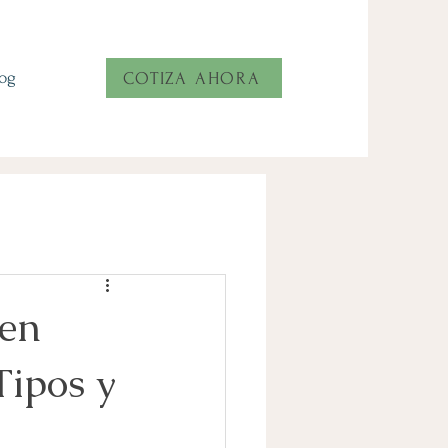
log
COTIZA AHORA
 en
Tipos y