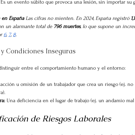
. Es un evento súbito que provoca una lesión, sin importar su 
a en España
 Las cifras no mienten. En 2024, España registró 
1,
con un alarmante total de 
796 muertes
, lo que supone un incr
r 
6
, 
7
, 
8
.
 y Condiciones Inseguras
 distinguir entre el comportamiento humano y el entorno:
 acción u omisión de un trabajador que crea un riesgo (ej. no 
a).
ra:
 Una deficiencia en el lugar de trabajo (ej. un andamio ma
ficación de Riesgos Laborales