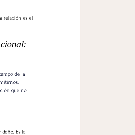
a relación es el 
ional: 
campo de la 
mitirnos. 
nción que no 
 daño. Es la 