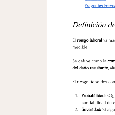
Preguntas Frecu
Definición d
El 
riesgo laboral
 va más
medible.
Se define como la 
com
del daño resultante
, a
El riesgo tiene dos co
Probabilidad:
 ¿Qué
confiabilidad de 
Severidad:
 Si alg