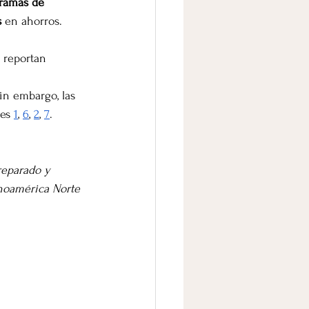
gramas de 
s
 en ahorros.
 reportan 
Sin embargo, las 
es 
1
, 
6
, 
2
, 
7
.
reparado y 
inoamérica Norte 