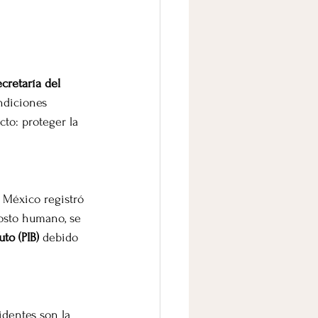
retaría del 
ndiciones 
cto: proteger la 
, México registró 
costo humano, se 
to (PIB)
 debido 
dentes son la 