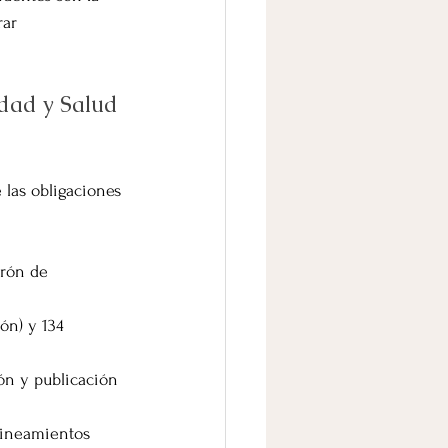
ar 
dad y Salud 
las obligaciones 
trón de 
rón) y 134 
ón y publicación 
lineamientos 