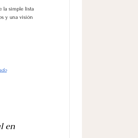
 la simple lista 
os y una visión 
ado
l en 