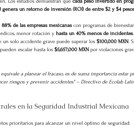
n. Los estudios demuestran que 
cada peso invertido en pro
) genera un retorno de inversión (ROI) de entre $2 y $4 peso
 
88% de las empresas mexicanas
 con programas de bienestar
édicos, menor rotación y 
hasta un 40% menos de incidentes
.
de un solo accidente grave puede superar los 
$100,000 MXN
. 
 pueden escalar hasta los 
$5,657,000 MXN
 por violaciones grav
 equivale a planear el fracaso, es de suma importancia estar p
cer riesgos y prevenir accidentes" – Directivo de Ecolab Lat
trales en la Seguridad Industrial Mexicana
etos prioritarios para alcanzar un nivel óptimo de seguridad: