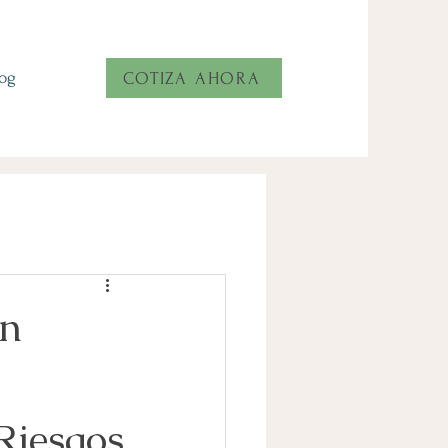
log
COTIZA AHORA
en
Riesgos